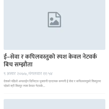
ई–सेवा र कपिलवस्तुको स्पश केवल नेटवर्क
बिच सम्झौता
९ असार २०७७, मंगलवार ११:५४
देशको पहिलो अनलाईन डिजिटल भुक्तानी प्रदायक कम्पनी ई सेवा र कपिलवस्तुको शिवपुरमा
रहेको श्री शिवपुर स्पश केवल नेटवर्क…