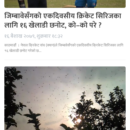
जिम्बावेसँगको एकदिवसीय क्रिकेट सिरिजका
लागि १६ खेलाडी छनोट, को–को परे ?
१६ बैशाख २०७९, शुक्रबार १८:३२
काठमाडौं । नेपाल क्रिकेट संघ (क्यान)ले जिम्बावेसँगको एकदिवसीय क्रिकेट सिरिजका लागि
१६ खेलाडी छनोट गरेको छ…