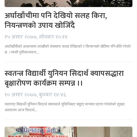
अर्घाखाँचीमा पनि देखियो सलह किरा,
नियन्त्रणको उपाय खोजिँदै
१५ असार २०७७, सोमबार १०:१४
अर्घाखाँचीको आकासमा लाखौंको संख्यामा सलह देखिएको र किसानको खेतिमा पनि क्षेति गरेको
छ ।त्यस्तै भुमिकास्थान…
स्वतन्त्र विद्यार्थी युनियन सिदार्थ क्यापसद्धारा
बृक्षारोपण कार्यक्रम सम्पन्न ।।
१० असार २०७७, बुधबार १४:४६
स्वतन्त्र विद्यार्थी युनियन सिदार्थ क्यापसले युसिजिबाट क्युएए मान्यता प्राप्त गरेकोको सुखद
अवसरमा आज सिदार्थ…