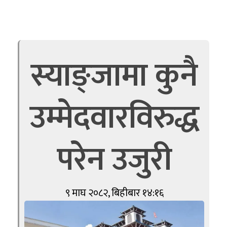
स्याङ्जामा कुनै
उम्मेदवारविरुद्ध
परेन उजुरी
९ माघ २०८२, बिहीबार १४:१६