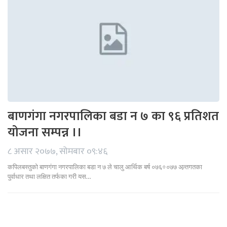
बाणगंगा नगरपालिका बडा न ७ का ९६ प्रतिशत
योजना सम्पन्न ।।
८ असार २०७७, सोमबार ०९:४६
कपिलबस्तुको बाणगंगा नगरपालिका बडा न ७ ले चालु आर्थिक बर्ष ०७६÷०७७ अन्र्तगतका
पुर्वाधार तथा लक्षित तर्फका गरी यस…