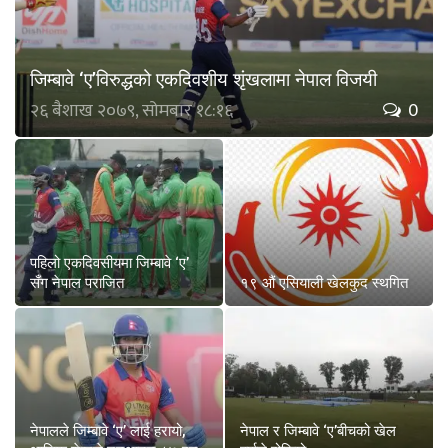
जिम्बावे ‘ए’विरुद्धको एकदिवशीय शृंखलामा नेपाल विजयी
२६ बैशाख २०७९, सोमबार १८:१६
0
पहिलो एकदिवसीयमा जिम्बावे ‘ए’
सँग नेपाल पराजित
१९ औं एसियाली खेलकुद स्थगित
नेपालले जिम्बावे ‘ए’ लाई हरायो,
नेपाल र जिम्बावे ‘ए’बीचको खेल