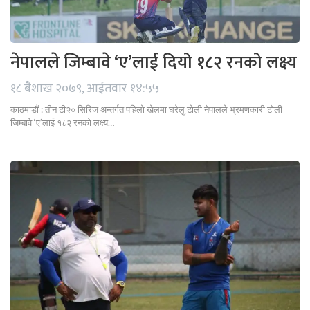
नेपालले जिम्बावे ‘ए’लाई दियो १८२ रनको लक्ष्य
१८ बैशाख २०७९, आईतवार १४:५५
काठमाडौं : तीन टी२० सिरिज अन्तर्गत पहिलो खेलमा घरेलु टोली नेपालले भ्रमणकारी टोली
जिम्बावे ‘ए’लाई १८२ रनको लक्ष्य…