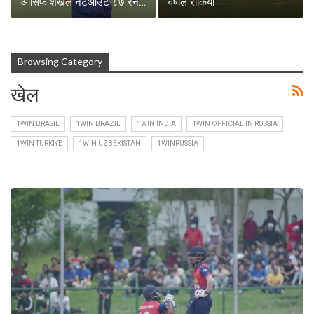
आसिफ शेखले नटआउट ८७ रन…
वर्षाले रोकियो
Browsing Category
खेल
1WIN BRASIL
1WIN BRAZIL
1WIN INDIA
1WIN OFFICIAL IN RUSSIA
1WIN TURKIYE
1WIN UZBEKISTAN
1WINRUSSIA