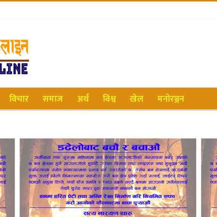
विचार
समाज
अर्थ
विश्व
खेल
मनोरञ्जन