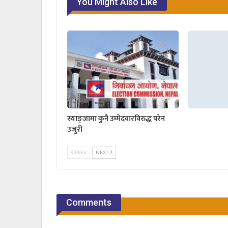
You Might Also Like
स्याङ्जामा कुनै उम्मेदवारविरुद्ध परेन
उजुरी
PREV
NEXT
Comments