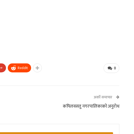
e+
ReddIt
0
अर्को समाचार
कपिलवसतु नगरपालिकाकाे अनुराेध