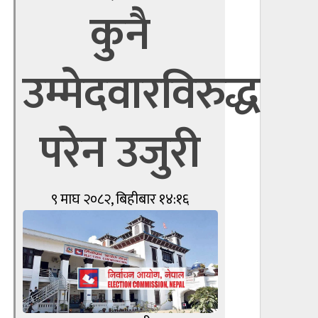
कुनै
उम्मेदवारविरुद्ध
परेन उजुरी
९ माघ २०८२, बिहीबार १४:१६