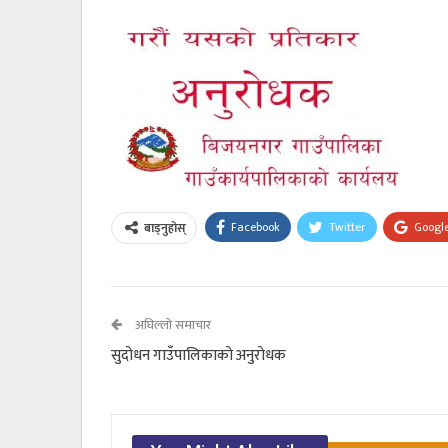
Facebook
Twitter
Googl
बाड्नुहोस्
अघिल्लो समाचार
सुदाेधन गाउँपालिकाकाे अनुराेधक