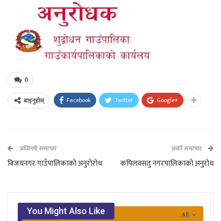
0
Facebook
Twitter
Google+
बाड्नुहोस्
अघिल्लो समाचार
अर्को समाचार
बिजयनगर गाउँपालिकाकाे अनुराेराेध
कपिलवसतु नगरपालिकाकाे अनुराेध
You Might Also Like
All