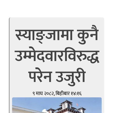
स्याङ्जामा कुनै
उम्मेदवारविरुद्ध
परेन उजुरी
९ माघ २०८२, बिहीबार १४:१६