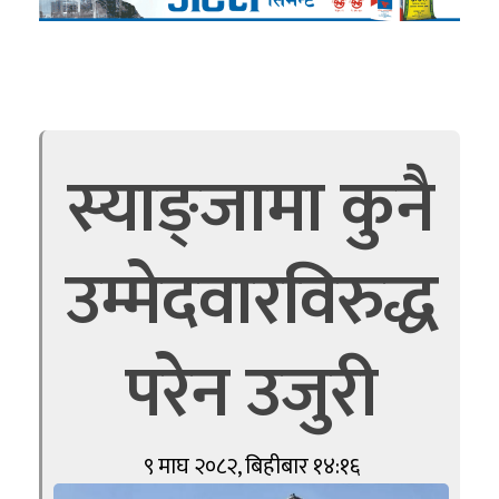
स्याङ्जामा कुनै
उम्मेदवारविरुद्ध
परेन उजुरी
९ माघ २०८२, बिहीबार १४:१६