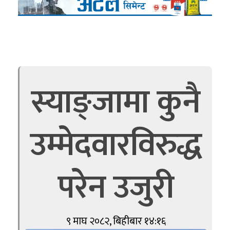
स्याङ्जामा कुनै
उम्मेदवारविरुद्ध
परेन उजुरी
९ माघ २०८२, बिहीबार १४:१६