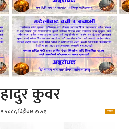
 बहादुर कुवर
ेष्ठ २०८१, बिहीबार २१:२१
समाज