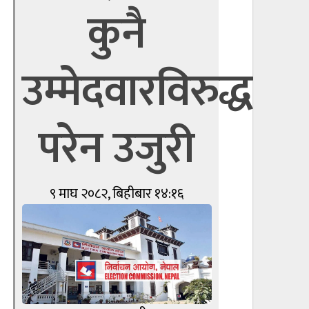
कुनै
उम्मेदवारविरुद्ध
परेन उजुरी
९ माघ २०८२, बिहीबार १४:१६