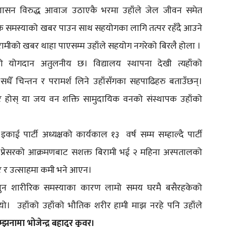
ा शासन विरुद्ध आवाज उठाएकै भरमा उहाँले जेल जीवन समेत
्थिक समस्याको खबर पाउन साथ सहयोगका लागि तत्पर रहँदै आउने
रामीको खबर थाहा पाएसम्म उहाँले सहयोग नगरेको बिरलै होला ।
हाँको योगदान अतुलनीय छ। विद्यालय स्थापना देखी त्यहाँको
सधैँ चिन्तन र परामर्श लिने उहाँसँगका सहपाढिहरु बताउँछन्।
भएर होस् या जय वन शक्ति सामुदायिक वनको संस्थापक उहाँको
ाई पार्टी अध्यक्षको कार्यकाल १३ वर्ष सम्म सम्हाल्दै पार्टी
 प्रेसरको आक्रमणबाट सशक्त बिरामी भई २ महिना अस्पतालको
ँगर र उत्साहमा कमी भने आएन।
ई पुन शारीरिक समस्याका कारण लामो समय घरमै बसैरहकेको
ण भयो। उहाँको उहाँको भौतिक शरीर हामी माझ नरहे पनि उहाँले
्झनामा भोजेन्द्र बहादुर कुवर।