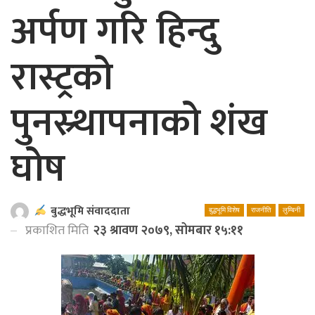
अर्पण गरि हिन्दु
रास्ट्रको
पुनस्र्थापनाको शंख
घोष
बुद्धभूमि संवाददाता
बुद्धभूमि विशेष
राजनीति
लुम्बिनी
प्रकाशित मिति
२३ श्रावण २०७९, सोमबार १५:११