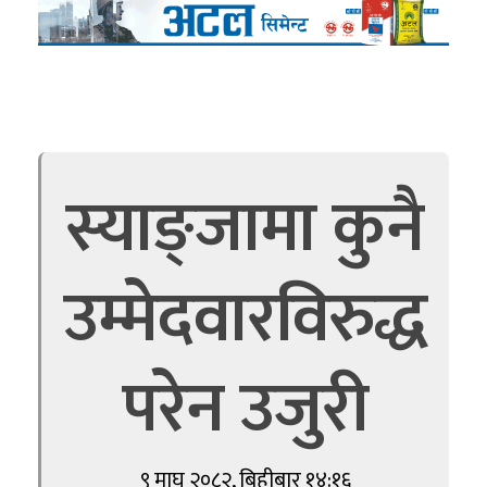
स्याङ्जामा कुनै
उम्मेदवारविरुद्ध
परेन उजुरी
९ माघ २०८२, बिहीबार १४:१६