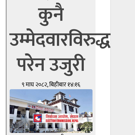
कुनै
उम्मेदवारविरुद्ध
परेन उजुरी
९ माघ २०८२, बिहीबार १४:१६