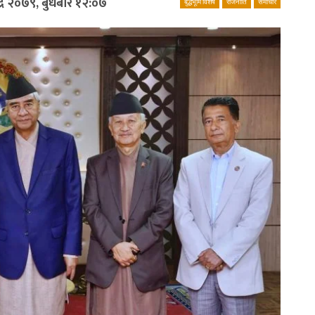
द्र २०७९, बुधबार १२:०७
बुद्धभूमि विशेष
राजनीति
समाचार