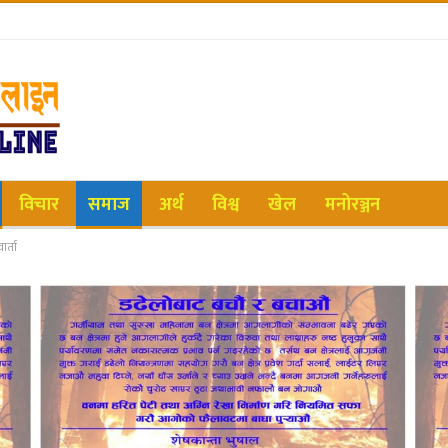
विचार
समाज
अर्थ
विश्व
खेल
मनोरञ्जन
र्ता