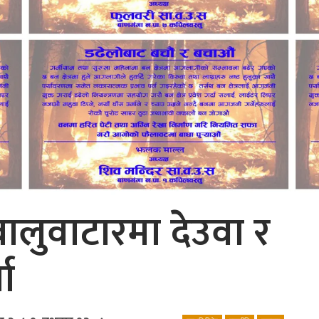
लुवाटारमा देउवा र
ा