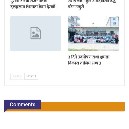
पुराना र नयाँ राजनीतिक
स्याङ्जामा कुनै उम्मेदवारविरुद्ध
दलहरूमा भिन्‍नता केमा देख्यौँ ।
परेन उजुरी
३ दिने उद्घोषण तथा क्षमता
विकास तालिम सम्पन्न
PREV
NEXT
Comments