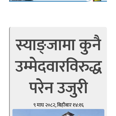
स्याङ्जामा कुनै
उम्मेदवारविरुद्ध
परेन उजुरी
९ माघ २०८२, बिहीबार १४:१६