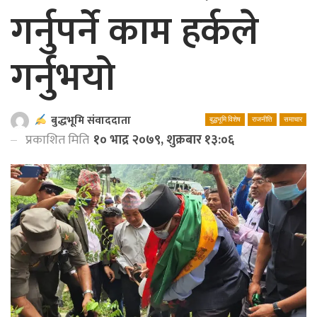
गर्नुपर्ने काम हर्कले
गर्नुभयो
बुद्धभूमि संवाददाता
बुद्धभूमि विशेष
राजनीति
समाचार
प्रकाशित मिति
१० भाद्र २०७९, शुक्रबार १३:०६