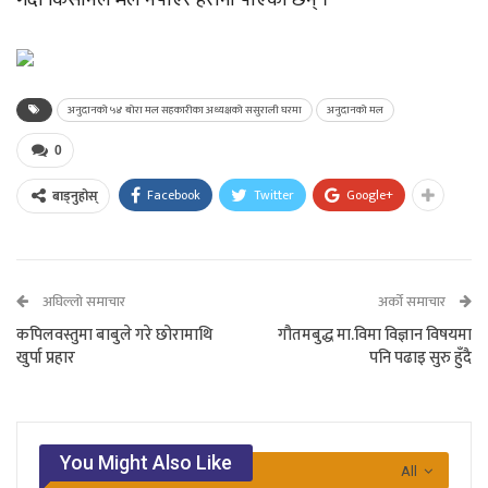
गर्दा किसानले मल नपाएर हैरानी पाएका छन् ।
अनुदानको ५४ बोरा मल सहकारीका अध्यक्षको ससुराली घरमा
अनुदानको मल
0
Facebook
Twitter
Google+
बाड्नुहोस्
अघिल्लो समाचार
अर्को समाचार
कपिलवस्तुमा बाबुले गरे छोरामाथि
गौतमबुद्ध मा.विमा विज्ञान विषयमा
खुर्पा प्रहार
पनि पढाइ सुरु हुँदै
You Might Also Like
All