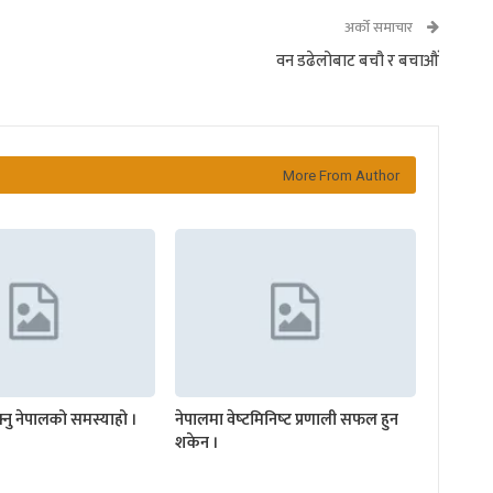
अर्को समाचार
वन डढेलोबाट बचौ र बचाऔं
More From Author
क्नु नेपालको समस्याहो ।
नेपालमा वेष्‍टमिनिष्‍ट प्रणाली सफल हुन
शकेन ।