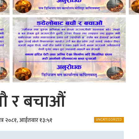
ौ र बचाऔं
ैत्र २०८१, आईतवार १३:५१
UNCATEGORIZED