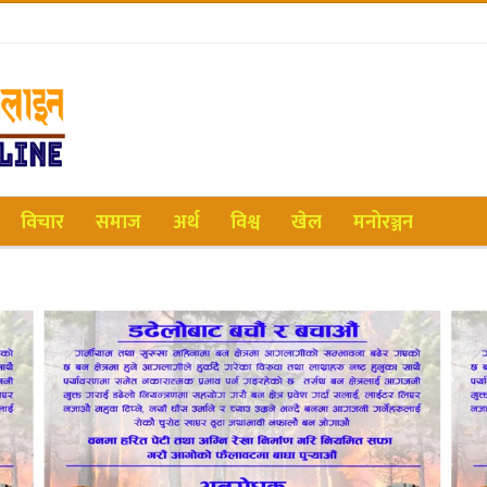
विचार
समाज
अर्थ
विश्व
खेल
मनोरञ्जन