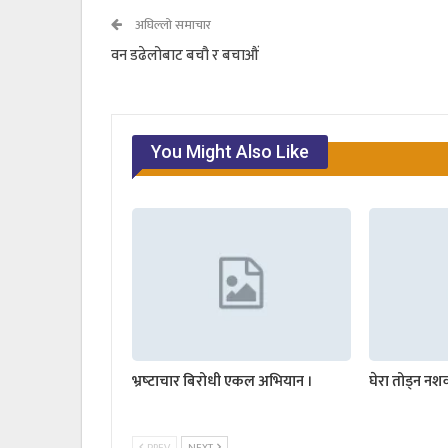
अघिल्लो समाचार
वन डढेलोबाट बचौ र बचाऔं
You Might Also Like
भ्रष्‍टाचार बिरोधी एकल अभियान ।
घेरा तोड्न नश