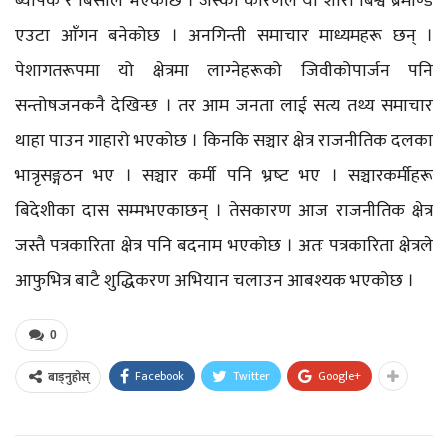
ब्यापक र बिसाल भएकोछ । जस्का कारणले यो शारा बिश्व ब्रमाण्ड
एउटा आँगन बनेकोछ । अनगिन्ती समाचार माध्यमहरू छन् ।
पेशागतरूपमा यो क्षेत्रमा लाग्‍नेहरूको जिवीकोपार्जन पनि
सन्तोषजनकनै देखिन्छ । तर आम जनता लाई सत्य तथ्य समाचार
थाहा पाउन गाहारो भएकोछ । किनकि सञ्चार क्षेत्र राजनीतिक दलका
भात्रृसङ्गठन भए । सञ्चार कर्मी पनि भ्रष्‍ट भए । सञ्चारकर्मीहरू
बिदेशीका दास सम्मभएकाछन् । तेसकारण आज राजनीतिक क्षेत्र
जस्तै पत्रकारिता क्षेत्र पनि बदनाम भएकोछ । अतः पत्रकारिता क्षेत्रले
आफुभित्र बाटै शुद्धिकरण अभियान चलाउन आबश्यक भएकोछ ।
0
Facebook
Twitter
Google+
बाड्नुहोस्