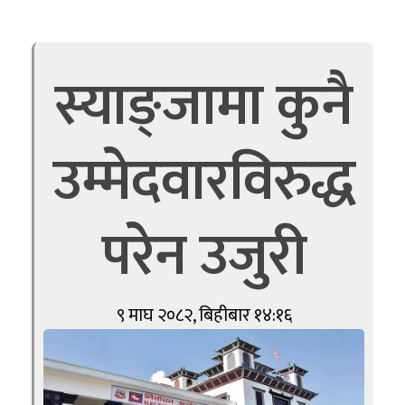
स्याङ्जामा कुनै
उम्मेदवारविरुद्ध
परेन उजुरी
९ माघ २०८२, बिहीबार १४:१६