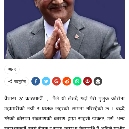
0
बाड्नुहोस्
वैशाख २८ काठमाडौं , मैले यो लेख्दै गर्दा मेरो मुलुक कोरोना
महामारीको नयाँ र घातक लहरको सामना गरिरहेको छ । बढ्दै
गरेको कोराना संक्रमणको कारण हाम्रा साहसी डाक्टर, नर्स, अन्य
स्वास्थ्यकर्मी, स्वयं सेवक र समग्र स्वास्थ्य सेवामाथि नै अहिले गम्भीर