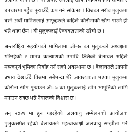
उजागर गरेको छ । यो अन्तर सबैलाई खोप, चिकित्सकीय सामग्री र
उपचारमा पहुँच पुर्‍याउँदै कम गर्न सकिन्छ । विश्वका गरीब मुलुकमा
बस्ने अर्बौं मानिसलाई आफूहरुले कहिले कोरोनाको खोप पाउने हो
भन्ने थाहा छैन । यी मुलुकलाई ऐक्यवद्धताको खाँचो छ ।
अन्तर्राष्ट्रिय सहयोगको मामिलामा जी–७ का मुलुकको अध्यक्षता
गरिरहेको र मानव कल्याणको उपाधि जितेको बेलायत अहिले
महत्वपूर्ण भूमिका निर्वाह गर्न सक्ने अवस्थामा छ । बेलायतले आफ्नो
प्रभाव देखाउँदै विश्वमा सबैभन्दा धेरै आवश्यकता भएका मुलुकमा
कोरोना खोप पुर्‍याउन जी–७ का मुलुकलाई खोप आपूर्तिको लागि
मनाउन सक्छ भन्ने नेपालको विश्वास छ ।
सन् २०२१ मा हुन गइरहेको जलवायु सम्मेलनको आयोजक
मुलुकसमेत रहेको बेलायतले महत्वाकांक्षी जलवायु सम्झौता गर्ने