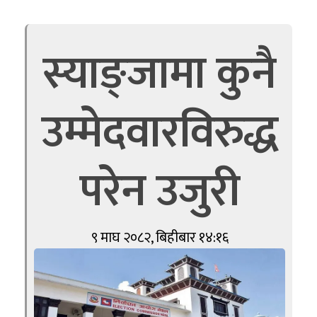
स्याङ्जामा कुनै
उम्मेदवारविरुद्ध
परेन उजुरी
९ माघ २०८२, बिहीबार १४:१६