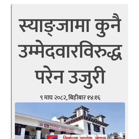
स्याङ्जामा कुनै
उम्मेदवारविरुद्ध
परेन उजुरी
९ माघ २०८२, बिहीबार १४:१६