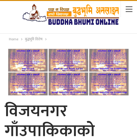
Home
बुद्धभूमि विशेष
विजयनगर
गाँउपाकिकाकाे