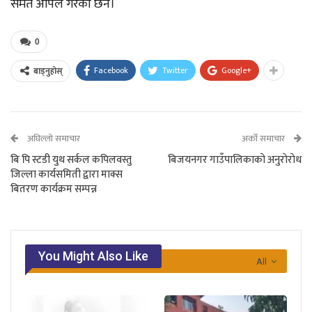
समेत अपिल गरेका छन।
0
Facebook
Twitter
Google+
बाड्नुहोस्
अघिल्लो समाचार
अर्को समाचार
बि पि स्टडी युथ सर्कल कपिलवस्तु
बिजयनगर गाउँपालिकाकाे अनुराेराेध
जिल्ला कार्यसमिती द्वारा माक्स
बितरण कार्यक्रम सम्पन्न
You Might Also Like
All