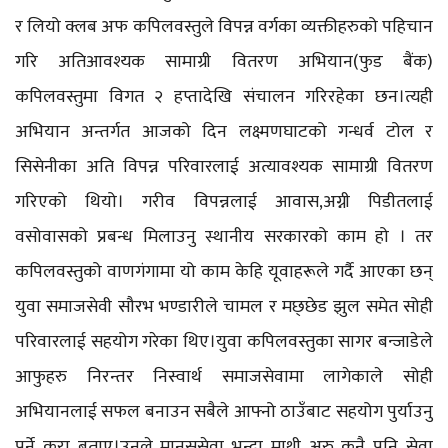
र लियो क्लब अफ कपिलवस्तुले विपन्न वर्गका व्यक्तीहरुको पहिचान
गरि अतिआवश्यक सामाग्री वितरण अभियान(फुड बैंक)
कपिलवस्तुमा विगत २ हप्तादेखि संचालन गरिरहेका छन।त्यही
अभियान अन्तर्गत आजको दिन लक्ष्मणघाटको गन्धर्व टोल र
सिसेनीका अति विपन्न परिवारलाई अत्यावश्यक सामाग्री वितरण
गरिएको थियो। गरीव विपन्नलाई आवास,अग्नी पिडीतलाई
वसोवासको प्रबन्ध मिलाउनु स्थानीय सरकारको काम हो । तर
कपिलवस्तुको वाणगंगामा यो काम केहि यूवाहरूले गर्दै आएका छन्
युवा समाजसेवी सौरभ भण्डारीले चामल र मछ्छेड झुल समेत सोही
परिवारलाई सहयोग गरेका थिए।युवा कपिलवस्तुका सागर बन्जाडेले
आफुहरु निरन्तर निस्वार्थ समाजसेवामा लागेकाले सोही
अभियानलाई सफल बनाउन सबैले आफ्नो ठाउँबाट सहयोग पुर्याउनु
पर्ने कुरा बताए।उनले मानससेवा भन्दा माथी अरु कुनै पनि सेवा