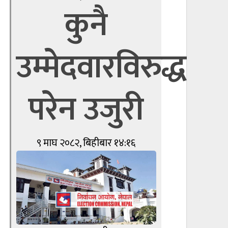
कुनै
उम्मेदवारविरुद्ध
परेन उजुरी
९ माघ २०८२, बिहीबार १४:१६