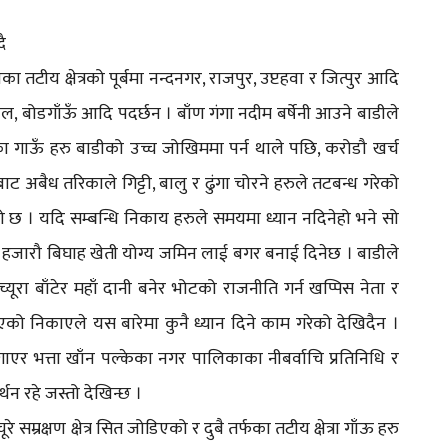
ै
ा तटीय क्षेत्रको पूर्बमा नन्दनगर, राजपुर, उप्टहवा र जित्पुर आदि
कोल, बोडगाँऊँ आदि पदर्छन । बाँण गंगा नदीम बर्षेनी आउने बाडीले
्षेत्रका गाऊँ हरु बाडीको उच्च जोखिममा पर्न थाले पछि, करोडौ खर्च
ट अबैध तरिकाले गिट्टी, बालु र ढुंगा चोरने हरुले तटबन्ध गरेको
रेको छ । यदि सम्बन्धि निकाय हरुले समयमा ध्यान नदिनेहो भने सो
ु बगाए हजारौ बिघाह खेती योग्य जमिन लाई बगर बनाई दिनेछ । बाडीले
रा बाँटेर महाँ दानी बनेर भोटको राजनीति गर्न खप्पिस नेता र
ा लिएको निकाएले यस बारेमा कुनै ध्यान दिने काम गरेको देखिदैन ।
 लागाएर भत्ता खाँन पल्केका नगर पालिकाका नीबर्वाचि प्रतिनिधि र
न रहे जस्तो देखिन्छ ।
 चूरे सम्रक्षण क्षेत्र सित जोडिएको र दुबै तर्फका तटीय क्षेत्रा गाँऊ हरु