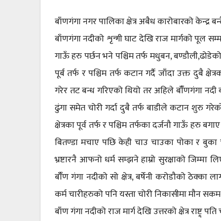
बाँणगंगा नगर पालिका क्षेत्र अबैध कारोबारको केन्द्र बन्द
बाँणगंगा नदीको शृन्गी घाट देखि राज मार्गको पूल सम्मक
गाऊँ हरु पर्छन भने पश्चिम तर्फ मधुबन, बण्डौली,ढोडे
पूर्ब तर्फ र पश्चिम तर्फ कटान गर्दै जाँदा उक्त दुबै क
गरेर तट बन्ध गरिएको थियो तर अहिले बाँँणगंगा नदी बा
ढुंगा समेत चोरी गर्दा दुबै तर्फ बाडीले कटान शुरु ग
क्षेत्रका पूर्व तर्फ र पश्चिम तर्फका दर्जनौ गाऊँ हर
बितण्डा मचाए पछि केही चाउ चाउका पोका र बुका च्यू
भ्रष्टारनै आफनो धर्म सम्झने हाम्रो सुरक्षाको जिम्म
बाँँण गंगा नदीको सो क्षेत्र, बर्षेनी करोडौको ठेक्का
कर्म चारीहरुको पनि यस्ता चोरी निकासीमा मौन सकमर्थ
बाँण गंगा नदीको राज मार्ग देखि उत्तरको क्षेत्र राष्ट्र् पति