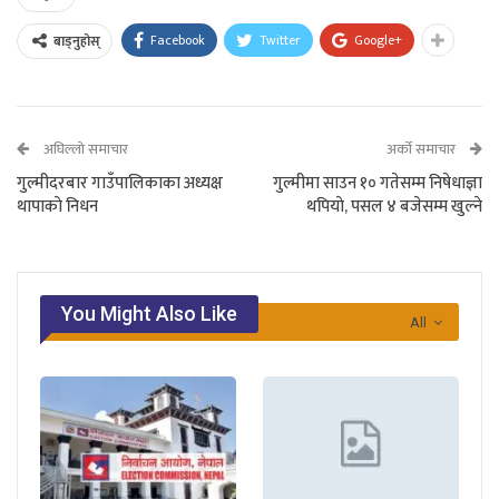
Facebook
Twitter
Google+
बाड्नुहोस्
अघिल्लो समाचार
अर्को समाचार
गुल्मीदरबार गाउँपालिकाका अध्यक्ष
गुल्मीमा साउन १० गतेसम्म निषेधाज्ञा
थापाकाे निधन
थपियाे, पसल ४ बजेसम्म खुल्ने
You Might Also Like
All