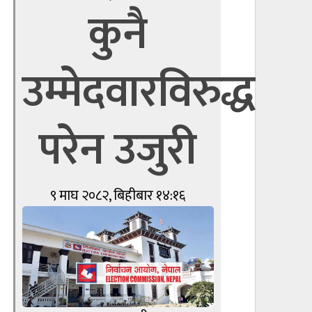
कुनै
उम्मेदवारविरुद्ध
परेन उजुरी
९ माघ २०८२, बिहीबार १४:१६