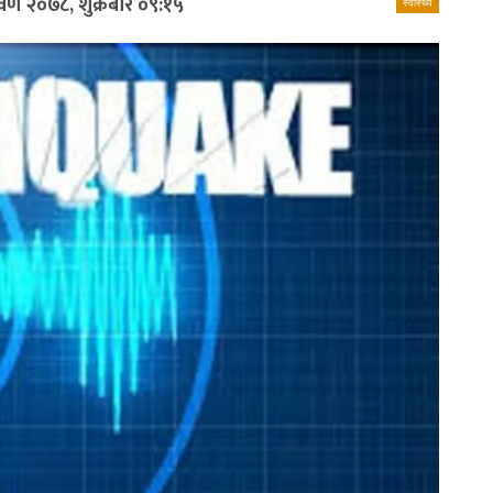
रावण २०७८, शुक्रबार ०९:१५
स्वास्थ्य