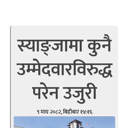
स्याङ्जामा कुनै
उम्मेदवारविरुद्ध
परेन उजुरी
९ माघ २०८२, बिहीबार १४:१६