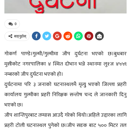
0
बाड्नुहोस्
गोकर्ण पाण्डे।गुल्मी/गुल्मीमा जीप दुर्घटना भएको छ।बुधबार
मुसीकाेट नगरपालिका ४ स्थित दाेभान भन्ने स्थानमा लु१ज ४५५९
नम्बरकाे जीप दुर्घटना भएको हाे।
दुर्घटनामा परि ३ जनाकाे घटनास्थलमै मृत्युु भएको जिल्ला प्रहरी
कार्यालय गुल्मीका प्रहरी निरिक्षक सन्तोष चन्द ले जानकारी दिनु
भएकाे छ।
जीप शान्तिपुरबाट तम्घास आउदै गरेको थियो।अहिले उद्दारका लागि
प्रहरी टाेली घटनास्थल पुगेकाे छ।जीप सडक बाट ५०० मिटर तल