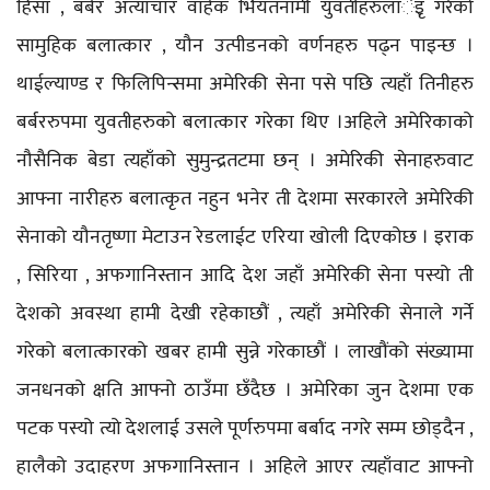
हिंसा , बर्बर अत्याचार वाहेक भियतनामी युवतीहरुलार्इृ गरेको
सामुहिक बलात्कार , यौन उत्पीडनको वर्णनहरु पढ्न पाइन्छ ।
थाईल्याण्ड र फिलिपिन्समा अमेरिकी सेना पसे पछि त्यहाँ तिनीहरु
बर्बररुपमा युवतीहरुको बलात्कार गरेका थिए ।अहिले अमेरिकाको
नौसैनिक बेडा त्यहाँको सुमुन्द्रतटमा छन् । अमेरिकी सेनाहरुवाट
आफ्ना नारीहरु बलात्कृत नहुन भनेर ती देशमा सरकारले अमेरिकी
सेनाको यौनतृष्णा मेटाउन रेडलाईट एरिया खोली दिएकोछ । इराक
, सिरिया , अफगानिस्तान आदि देश जहाँ अमेरिकी सेना पस्यो ती
देशको अवस्था हामी देखी रहेकाछौं , त्यहाँ अमेरिकी सेनाले गर्ने
गरेको बलात्कारको खबर हामी सुन्ने गरेकाछौं । लाखौंको संख्यामा
जनधनको क्षति आफ्नो ठाउँमा छँदैछ । अमेरिका जुन देशमा एक
पटक पस्यो त्यो देशलाई उसले पूर्णरुपमा बर्बाद नगरे सम्म छोड्दैन ,
हालैको उदाहरण अफगानिस्तान । अहिले आएर त्यहाँवाट आफ्नो