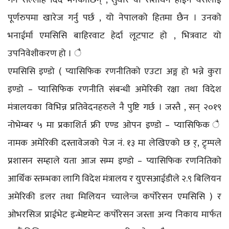
पूर्णरुपमा खारेज गर्नु पर्छ , यो नेपालको हितमा छैन । उनको
भनाईर्मा एमसिसि बाहिरवाट हेर्दा लूटपाट हो , भित्रवाट यो
उपनिवेशीकरण हो । ै
एमसिसि इण्डो ( प्यासिफिक रणनीतिको एउटा अङ्ग हो भन्ने कुरा
इण्डो – प्यासिफिक रणनीति संबन्धी अमेरिकी रक्षा तथा विदेश
मंत्रालयका विभिन्न प्रतिवेदनहरुले नै पुष्टि गर्छ । जस्तै , सन् २०१९
नोभेम्बर ५ मा प्रकाशिर्त फ्री एण्ड ओपन इण्डो – प्यासिफिक ै
नामक अमेरिकी दस्तावेजको पेज नं. १३ मा लेखिएको छ र्, ट्र्म्पले
प्रशासन सम्हाले यता आज सम्म इण्डो – प्यासिफिक रणनितिको
आर्थिक स्तम्भका लागि विदेश मंत्रालय र युएसआईडीले २.९ बिलियन
अमेरिकी डलर तथा मिलियन च्यालेन्ज कर्पोरेसन एमसिसि ) र
ओभरसिज प्राईभेट इन्भेष्टमेन्ट कर्पोरेसन जस्ता अन्य निकाय मार्फत