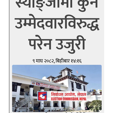
स्याङ्जामा कुनै
उम्मेदवारविरुद्ध
परेन उजुरी
९ माघ २०८२, बिहीबार १४:१६