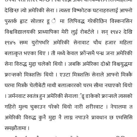
देखिन्छ त्यो अमेरिकी सेना । त्यस्ता विष्फोटक घटनाहरुलाई आफ्नो
पुस्तर्क ह्वाट सोल्जर डू ै मा लिपिवद्ध गरेकीछिन विस्कनसिन
विश्वविद्यालयकी प्राध्यापिका मेरी लुई रोबर्टले । सन् १९४२ देखि
१९४५ सम्म युरोपभरि अमेरिकी सेनावाट चौध हजार महिला
बलात्कृत भएका थिए । ती मध्ये केवल फ्राँन्समै पन्ध्र जना अमेरिकी
सेना विरुद्ध मुद्दा चलेको थियो । जबकि अमेरिका दोश्रो विश्वयुद्धमा
फ्रान्सको मित्रशक्ति थियो । एउटा मित्रशक्ति सेनाले आफ्नो मित्रकै
घरमा मित्रकै चेलीबेटी माथी बलात्कारको चरम सीमा नघाएको थियो
। जर्मनवाट स्वतंत्र हुन अमेरिकी सेनालार्इृ डाकेको फ्रान्सले त्यसको
गहिरो मुल्य चुकाउन परेको थियो नारी शरीरवाट । नेपालमा त
अमेरिकी विरुद्ध कुनै मुद्दा नै लाग्न नपाउने प्रावधान छ एमसिसि
समझौतामा ।