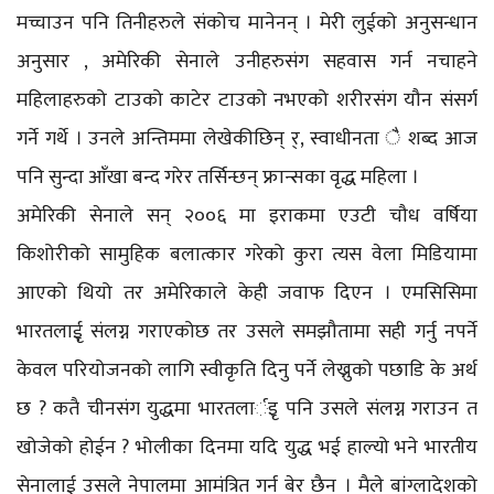
मच्चाउन पनि तिनीहरुले संकोच मानेनन् । मेरी लुईको अनुसन्धान
अनुसार , अमेरिकी सेनाले उनीहरुसंग सहवास गर्न नचाहने
महिलाहरुको टाउको काटेर टाउको नभएको शरीरसंग यौन संसर्ग
गर्ने गर्थे । उनले अन्तिममा लेखेकीछिन् र्, स्वाधीनता ै शब्द आज
पनि सुन्दा आँखा बन्द गरेर तर्सिन्छन् फ्रान्सका वृद्ध महिला ।
अमेरिकी सेनाले सन् २००६ मा इराकमा एउटी चौध वर्षिया
किशोरीको सामुहिक बलात्कार गरेको कुरा त्यस वेला मिडियामा
आएको थियो तर अमेरिकाले केही जवाफ दिएन । एमसिसिमा
भारतलाईृ संलग्न गराएकोछ तर उसले समझौतामा सही गर्नु नपर्ने
केवल परियोजनको लागि स्वीकृति दिनु पर्ने लेख्नुको पछाडि के अर्थ
छ ? कतै चीनसंग युद्धमा भारतलार्इृ पनि उसले संलग्न गराउन त
खोजेको होईन ? भोलीका दिनमा यदि युद्ध भई हाल्यो भने भारतीय
सेनालाई उसले नेपालमा आमंत्रित गर्न बेर छैन । मैले बांग्लादेशको