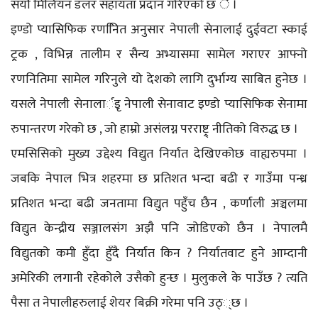
सयौं मिलियन डलर सहायता प्रदान गरिएको छ ै ।
इण्डो प्यासिफिक रणनिित अनुसार नेपाली सेनालाई दुईवटा स्काई
ट्र्रक , विभिन्न तालीम र सैन्य अभ्यासमा सामेल गराएर आफ्नो
रणनितिमा सामेल गरिनुले यो देशको लागि दुर्भाग्य साबित हुनेछ ।
यसले नेपाली सेनालार्इृ नेपाली सेनावाट इण्डो प्यासिफिक सेनामा
रुपान्तरण गरेको छ , जो हाम्रो असंलग्न परराष्ट्र् नीतिको विरुद्ध छ ।
एमसिसिको मुख्य उद्देश्य विद्युत निर्यात देखिएकोछ वाह्यरुपमा ।
जबकि नेपाल भित्र शहरमा छ प्रतिशत भन्दा बढी र गाउँमा पन्ध्र
प्रतिशत भन्दा बढी जनतामा विद्युत पहुँच छैन , कर्णाली अञ्चलमा
विद्युत केन्द्रीय सञ्जालसंग अझै पनि जोडिएको छैन । नेपालमै
विद्युतको कमी हुँदा हुँदै निर्यात किन ? निर्यातवाट हुने आम्दानी
अमेरिकी लगानी रहेकोले उसैको हुन्छ । मुलुकले के पाउँछ ? त्यति
पैसा त नेपालीहरुलाई शेयर बिक्री गरेमा पनि उठ््छ ।