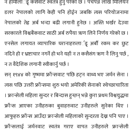
न हामीलार्इृ कसैवाट स्वतंत्र हुनु परेको छ । पचपन्न लाख मिलियन
डलर नेपालको लागि केही पनि होईन जबकि त्यस परियोजनामा
नेपालको तेह्र अर्ब भन्दा बढी लगानी हुनेछ । अस्ति भर्खर देउवा
सरकारले विश्वबैंकवाट साठी अर्ब रुपैया ऋण लिने निर्णय गरेको छ ।
एनसेल लगायत व्यापारिक घरानाहरुलार्इृ अर्बौ रकम कर छुट
नदिने हो र भ्रष्टाचार नगर्ने हो भने यहाँ न त कसैसंग ऋण नै लिनु पर्छ ,
न त वैदेशिक लगानी स्वीकार्नु पर्छ ।
सन् १९४४ को गृष्ममा फ्राँन्सवाट पछि हट्न वाध्य भए जर्मन सेना ।
त्यस पछि उत्तरी फ्राँन्समा शुरु भयो अमेरिकी सेनाको स्वेच्छाचारिता
। फ्रान्सेली महिला सुन्दर र बिन्दास हुन्छन् भन्ने कुरा प्रथम विश्वयुद्धमा
फ्राँन्स आएका उनीहरुका बुवाहरुवाट उनीहरुले सुनेका थिए ।
आफूहरु फ्राँन्स आउँदा फ्रान्सेली महिलाको सुन्दरता देख्न पनि पाए ।
फ्राँन्सलाई जर्मनवाट स्वतंत्र गराए वापत उनीहरुले फ्रान्सेली