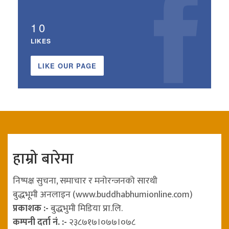
10
LIKES
LIKE OUR PAGE
हाम्रो बारेमा
निष्पक्ष सुचना, समाचार र मनोरन्जनको सारथी
बुद्धभूमी अनलाइन (www.buddhabhumionline.com)
प्रकाशक :-
बुद्धभुमी मिडिया प्रा.लि.
कम्पनी दर्ता नं. :-
२३८७१७।०७७।०७८