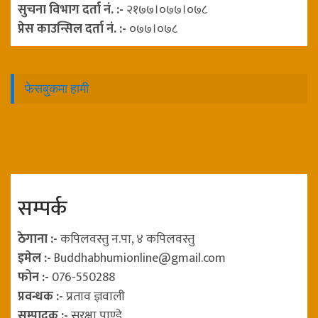
सुचना विभाग दर्ता नं. :-
२१७७।०७७।०७८
प्रेस काउन्सिल दर्ता नं. :-
०७७।०७८
फेसबुकमा हामी
सम्पर्क
ठेगाना :-
कपिलवस्तु न.पा, ४ कपिलवस्तु
इमेल :-
Buddhabhumionline@gmail.com
फोन :-
076-550288
प्रवन्धक :-
प्रताव ज्ञवाली
सम्पादक :-
सुरक्षा पाण्डे