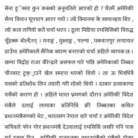
सेना ड्र्ेसमा कुन कसको अनुमतिले आएको हो ? चैतमै अमेरिकी
सैन्य विमान चूपचाप आएर गयो । त्यो विमानमा के सामानहरु थिए ,
त्यो कता लगियो कतै चर्चा भएन । ठूला मिडिया एमसिसिको विरुद्ध
चुँइक्क बोल्दैनन् । मनाङ्ग , मुस्ताङ्ग , पाल्पा , मकवानपुर लगाायत
ठाउँमा अमेरिकाले सैनिक क्याम्प बनाएको चर्चा अहिले व्यापक छ ।
खम्पा विद्रोह राजा वीरेन्द्रले असफल पारे पछि अमेरिकाको तिब्बत
चीनवाट टुक््राउने खेल समाप्त भएको थियो । तर ऊ भित्रभित्रै
यसको प्रतिशोध लिन तयारी गरी रहेको थियो । दरबार हत्याकाण्ड
यसैको कारण हो । अहिले भारत भ्रमणको दौरान अमेरिकी विदेश
मंत्रीले दलाई लामाका प्रतिनिधि फ्री तिब्बतका कथित
प्रधानमंत्रीसंगको भेट , भारतसंग नेपाल वारे चर्चा र अमेरिकी विदेश
सचिवले फोन गरेर प्रधानमंत्री देउवालाई एमसिसि जसरि पनि पास
गर्न दबाब दिनु , अमेरिकी राजदूतका प्रधानमंत्रीको मंत्रीको ढोका