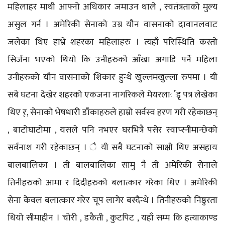
महिलाहर माथी आफ्नो अधिकार जमाउन थाले , स्वतंत्रताको मुल्य
असुल गर्न । अमेरिकी सेनाको उग्र यौन वासनाको दावानलवाट
जलेका थिए हाभ्रे शहरका महिलाहरु । त्यहाँ परिस्थिति कस्तो
सिर्जना भएको थियो कि उनीहरुको आँखा अगाडि पर्ने महिला
उनीहरुको यौन वासनाको शिकार हुन्थे खुल्लमखुल्ला रुपमा । यी
सबे घटना देखेर शहरको एकजना नागरिकले मेयरलार्इृ पत्र लेखेका
थिए र्, सेनाको भेषधारी डाँकाहरुले हाम्रो सर्वस्व हरण गरी रहेकाछन्
, बाटोघाटोमा , यसले पनि नभएर घरभित्रै पसेर स्वाप्स्नीमान्छेको
सर्वनाश गरी रहेकाछन् । ै यी सबै घटनाको साक्षी थिए असहाय
बालबालिका । ती बालबालिका सामु नै ती अमेरिकी सेनाले
तिनीहरुको आमा र दिदीहरुको बलात्कार गरेका थिए । अमेरिकी
सेना केवल बलात्कार गरेर चूप लागेर बस्दैन्थे । तिनीहरुको निष्ठुरता
थियो सीमाहीन । चोरी , डकैती , कुटपिट , यहाँ सम्म कि हत्याकाण्ड