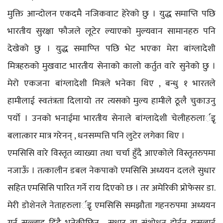
मुक्ति आन्दोलन एकदमै नजिकवाट हेरेको छु । युद्ध समाप्ति पछि
भारतीय सुरक्षा फौजले लूटेर ल्याएको मुल्यवान सामानहरु पनि
देखेको छु । युद्ध समाप्प्ति पछि भेट भएका मेरा बांग्लादेशी
मित्रहरुको मुखवाट भारतीय सेनाको कालो कर्तुत वारे सुनेको छु ।
मेरो एकजना बांग्लादेशी मित्रले भनेका थिए , बन्धु १ भारतले
हामीलाई स्वतंत्रता दिलायो तर त्यसको मुल्य हामीले ठूलै चुकाउनु
पर्यो । उनको भनाईमा भारतीय सेनाले बांग्लादेशी चेलीहरुलार्इृ
बलात्कार मात्र गरेनन् , धनसम्पत्ति पनि लुटेर लगेका थिए ।
एमसिसि वारे विस्तृत व्याख्या तथा चर्चा हुँदै आएकोले विस्तृतरुपमा
नजाऊँ । तत्कालीन डबल नेकपाको एमसिसि अध्ययन दलले सुधार
सहित एमसिसि पारित गर्ने राय दिएको छ । तर अमेरिकी प्रोफेसर डा.
मेरी डोशेनले नेताहरुलार्इृ एमसिसि समझौता गहनरुपमा अध्ययन
गर्न सल्लाह दिंदै भनेकीछिन् , सुधार वा संशोधन होईन यसलाई