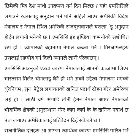
छिमेकी मित्र देश माथी आक्रमण गर्न दिन मिल्छ ? यहाँ एमसिसिले
लगाउने रकमलाइृ अनुदान भने पनि अहिले आएर अमेरिकी विदेश
मंत्रालय र नेपाल स्थित अमेरिकी राजदूतावासले यसलार्इृ अनुदान
होईन लगानी भनेको छ । एमसिसि इंष्ट इण्डिया कम्पनीको संशोधित
रुप हो । व्यापारको बहानामा नेपाल कब्जा गर्ने । मिरजाफरहरु
उसलाई सहयोग गर्न दिलो ज्यानले लागी परेकाछन् ।
एमसिसि आउनुको एउटा कारण नेपाललाई आफ्नो कब्जामा लिएर
भारतसंग मिलेर चीनलाइृ घेर्ने हो भने अर्को उद्देश्य नेपालमा भएको
युरेनियम , सुन ,पेट्रेल लगायतको खनिज पदार्थ दोहन गरेर अमेरिका
लग्ने हो । साठी वर्ष अगाडि टोनी हेगन नेपाल आएर नेपालको
भौगर्भिक क्षेत्रको अनुसन्धान गरेर कहा कहाँ के के खनिज पदार्थ छ
पता लगाएर अमेरिकालाईृ प्रतिवेदन दिई सकेको छ ।
राजनीतिक दलहरु आ आफ्ना स्वार्थका कारण एमसिसि पारित गर्न