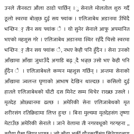
उनले तीनवटा औंला ठाडो पार्छिन् ।ु सेनाले मोलतोल शुरु गर्दै
ठूलो स्वरमा बोल्र्छ दुई सय फ्यांक । एलिजाबेथ अडानमा उँभिंदै
भन्छिनर्् तीन सय फ्यांक ै । यो सुनेर सेनाले आफू अपमानित
भएको महशुस गरे । एलिजाबेथ अडानमा स्थिर रहँदै चिसो स्वरमा
भन्छिनर्् तीन सय फ्यांक ै, नभए केही पनि हुँदैन । सेना उनको
आँखामा आँखा जुधाउँदै अगाडि बढ््दै भन्र्छ उसो भए केही पनि
हुँदैन ै । एलिजाबेथले कम्पन महशुस गर्छिन् । अन्तमा सेनाको
आँखामा ज्वलन्त घृणाको आभाष देखिन थाल्दछ । कसिलो दुई
हातले एलिजाबेथको घाँटी दस मिनेट सम्म थिचेर राख्छ उसले ।
मृतदेह ओछ्यानमा ढल्छ । अमेरिकी सेना एलिजाबेथको मृत
शरीरसंग रतिक्रिडामा लिप्त हुन्छ । बिना मुल्यमा मृतदेहसंग तृष्णा
मेटाउँछ अमेरिकी सेनाले । जाने वेलामा ती नगरवधूको गरगहना ,,
रुपैया पैसा लिएर भाग्छ । त्यो साँझ अर्की यौनकर्मीसंग सिनेमाहलमा