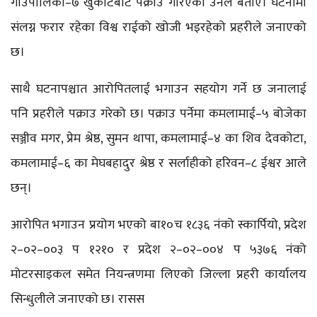
गाउँपालिका–७ खुर्कोटबाट पक्राउ गरिएको उनले बताए। घटनामा
संलग्न फरार रहेका विश्व राईको खोजी भइरहेको प्रहरीले जनाएको
छ।
साथै घटनापश्चात आरोपितलाई भगाउन सहयोग गर्ने छ जनालाई
पनि प्रहरीले पक्राउ गरेको छ। पक्राउ पर्नेमा कमलामाई–५ बोजेका
सञ्जीव मगर, प्रेम श्रेष्ठ, सुमन थापा, कमलामाई–४ का शिव देवकोटा,
कमलामाई–६ का मेघबहादुर श्रेष्ठ र सर्लाहीको हरिवन–८ ईश्वर आले
छन्।
आरोपित भगाउन प्रयोग भएको बा१०च १८३६ नंको स्कार्पियो, प्रदेश
२–०२–००३ प १२१० र प्रदेश २–०२–००४ प ५३७६ नंको
मोटरसाइकल समेत नियन्त्रणमा लिएको जिल्ला प्रहरी कार्यालय
सिन्धुलीले जनाएको छ। रासस