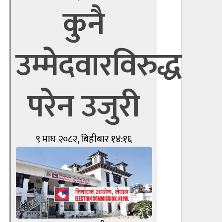
कुनै
उम्मेदवारविरुद्ध
परेन उजुरी
९ माघ २०८२, बिहीबार १४:१६