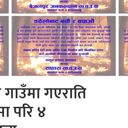
ा गाउँमा गएराति
ा परि ४