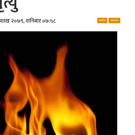
्यु
ैशाख २०७९, शनिबार ०७:५८
समाज
स्वास्थ्य