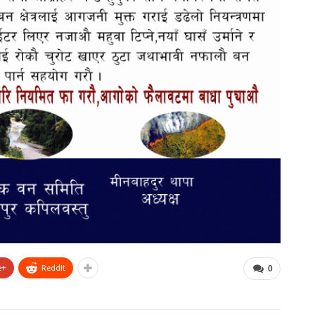
e+
ReddIt
0