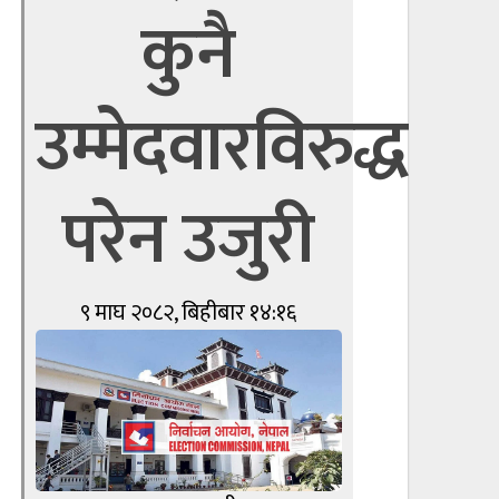
कुनै
उम्मेदवारविरुद्ध
परेन उजुरी
९ माघ २०८२, बिहीबार १४:१६