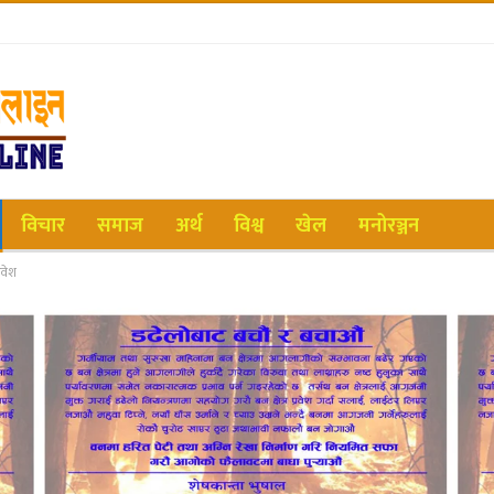
विचार
समाज
अर्थ
विश्व
खेल
मनोरञ्जन
रवेश