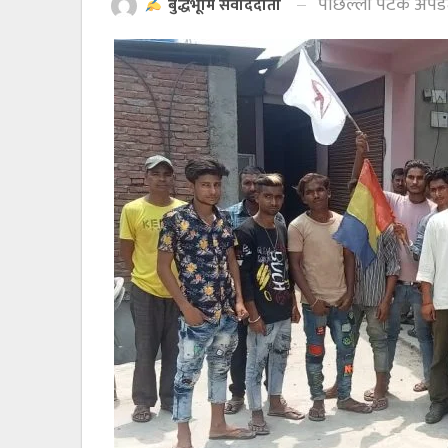
पछिल्लो पटक अपड
बुद्धभूमि संवाददाता