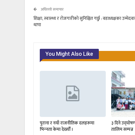
अघिल्लो समाचार
शिक्षा, स्वास्थ्य र रोजगारीको सुनिश्चित गर्छु : वडाध्यक्षका उम्मेदव
थापा
You Might Also Like
पुराना र नयाँ राजनीतिक दलहरूमा
३ दिने उद्घोष
भिन्‍नता केमा देख्यौँ ।
तालिम सम्पन्न