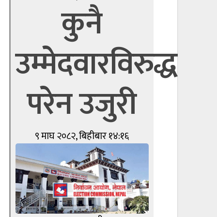
कुनै
उम्मेदवारविरुद्ध
परेन उजुरी
९ माघ २०८२, बिहीबार १४:१६