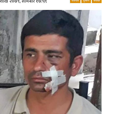
ैशाख २०७९, सोमबार १७:५९
राजनीति
लुम्बिनी
समाचार