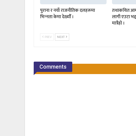
पुराना र नयाँ राजनीतिक दलहरूमा
तथाकथित आम 
भिन्‍नता केमा देख्यौँ ।
लागी एउटा भद्
मात्रैहो ।
PREV
NEXT
Comments