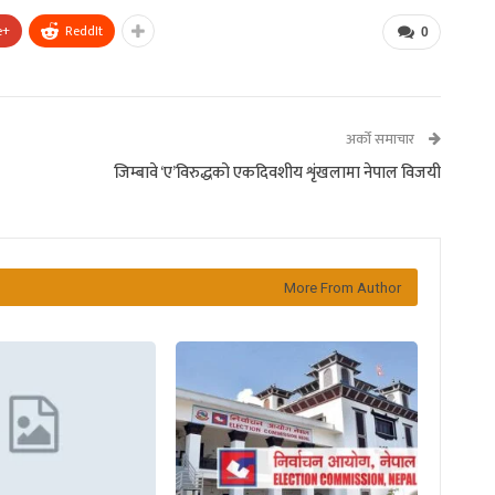
e+
ReddIt
0
अर्को समाचार
जिम्बावे ‘ए’विरुद्धको एकदिवशीय शृंखलामा नेपाल विजयी
More From Author