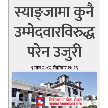
स्याङ्जामा कुनै
उम्मेदवारविरुद्ध
परेन उजुरी
९ माघ २०८२, बिहीबार १४:१६