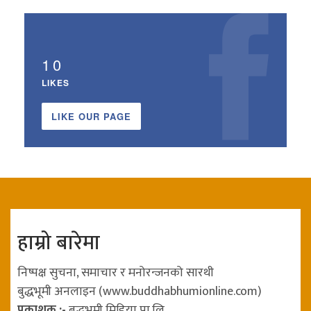
10
LIKES
LIKE OUR PAGE
हाम्रो बारेमा
निष्पक्ष सुचना, समाचार र मनोरन्जनको सारथी
बुद्धभूमी अनलाइन (www.buddhabhumionline.com)
प्रकाशक :-
बुद्धभुमी मिडिया प्रा.लि.