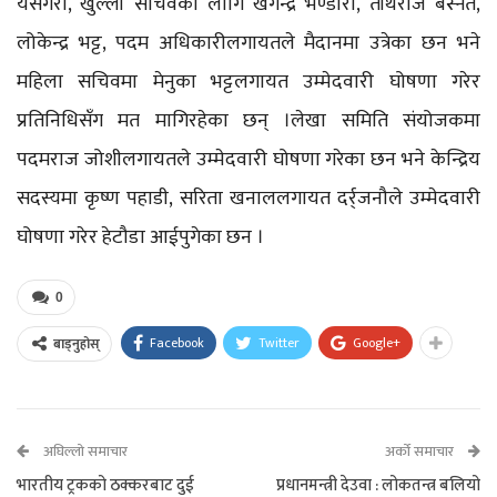
यसैगरी, खुल्ला सचिवका लागि खगेन्द्र भण्डारी, तीर्थराज बस्नेत,
लोकेन्द्र भट्ट, पदम अधिकारीलगायतले मैदानमा उत्रेका छन भने
महिला सचिवमा मेनुका भट्टलगायत उम्मेदवारी घोषणा गरेर
प्रतिनिधिसँग मत मागिरहेका छन् ।लेखा समिति संयोजकमा
पदमराज जोशीलगायतले उम्मेदवारी घोषणा गरेका छन भने केन्द्रिय
सदस्यमा कृष्ण पहाडी, सरिता खनाललगायत दर्र्जनौले उम्मेदवारी
घोषणा गरेर हेटौडा आईपुगेका छन ।
0
Facebook
Twitter
Google+
बाड्नुहोस्
अघिल्लो समाचार
अर्को समाचार
भारतीय ट्रकको ठक्करबाट दुई
प्रधानमन्त्री देउवा : लोकतन्त्र बलियो