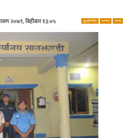
्रावण २०७९, बिहीबार १३:०५
बुद्धभूमि विशेष
समाचार
समाज