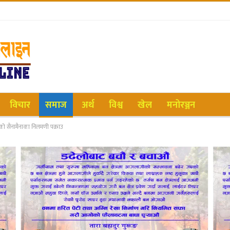
विचार
समाज
अर्थ
विश्व
खेल
मनोरञ्जन
ीको सैनामैनाका निलमणी पक्राउ