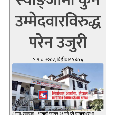
स्याङ्जामा कुनै
उम्मेदवारविरुद्ध
परेन उजुरी
९ माघ २०८२, बिहीबार १४:१६
८ माघ, स्याङ्जा । आगामी फागुन २१ गते हुने प्रतिनिधिसभा