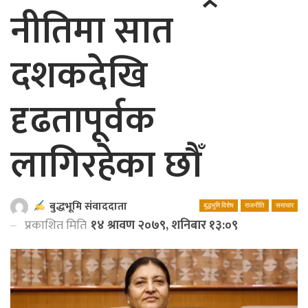
नीतिमा सात
दशकदेखि
दृढतापूर्वक
लागिरहेका छौँ
बुद्धभूमि संवाददाता
बुद्धभूमि विशेष
राजनीति
समाचार
प्रकाशित मिति
१४ श्रावण २०७९, शनिबार १३:०९