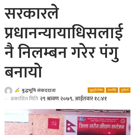
सरकारले
प्रधानन्यायाधिसलाई
नै निलम्बन गरेर पंगु
बनायो
बुद्धभूमि संवाददाता
बुद्धभूमि विशेष
राजनीति
लुम्बिनी
प्रकाशित मिति
२९ श्रावण २०७९, आईतवार १८:४१