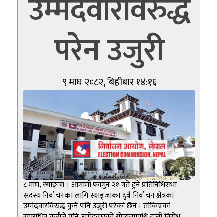
उम्मेदवारविरुद्ध
परेन उजुरी
९ माघ २०८२, बिहीबार १४:१६
८ माघ, स्याङ्जा । आगामी फागुन २१ गते हुने प्रतिनिधिसभा
सदस्य निर्वाचनका लागि स्याङ्जाका दुवै निर्वाचन क्षेत्रका
उम्मेदवारविरुद्ध कुनै पनि उजुरी परेको छैन । तोकिएको
समयभित्र कसैले पनि उम्मेदवारको योग्यतामाथि दाबी विरोध