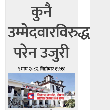
कुनै
उम्मेदवारविरुद्ध
परेन उजुरी
९ माघ २०८२, बिहीबार १४:१६