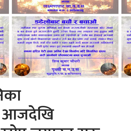
निका
 आजदेखि