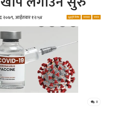
ो खोप लगाउन सुरु
द्र २०७९, आईतवार १२:५४
बुद्धभूमि विशेष
समाचार
समाज
0