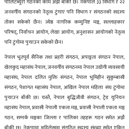
पोलिटब्युरो गठनको काम अझै बाँकी छ। नेकपाले ३३ विभाग र २२
जनवर्गीय संगठनको नेतृत्व टुंगाए पनि विभाग र संगठनको सदस्य
तोक्न सकेको छैन। ज्येष्ठ नागरिक कम्युनिष्ट मञ्च, सल्लाहकार
परिषद्, निर्वाचन आयोग, लेखा आयोग, अनुशासन आयोगको नेतृत्व
पनि टुंगोमा पुर्‍याउन सकेको छैन।
नेपाल भूतपूर्व सैनिक तथा प्रहरी संगठन, अपाङ्गता संगठन नेपाल,
खेलकुद महासंघ नेपाल, जनवर्गीय संगठनमा नेपाल उद्योगी व्यवसायी
महासंघ, नेपाल दलित मुक्ति संगठन, नेपाल भूमिहीन सुकुम्बासी
संगठन, पेशागत महासंघ नेपाल, अखिल नेपाल महिला संघ टुंगोमा
पुर्‍याउन बाँकी छ। यस्तै, नेपाल बुद्धिजीवी संगठन, ट्रेड युनियन
महासंघ नेपाल, प्रवासी नेपाली एकता मञ्च, प्रवासी नेपाली एकता मञ्च
गठन, सम्पर्क मञ्चका जिल्ला र पालिका तहहरू गठन समेत अझै
बाँकी छ। नेकपामा अहिलेसम्म संगठित सदस्य संख्या समेत एकिन