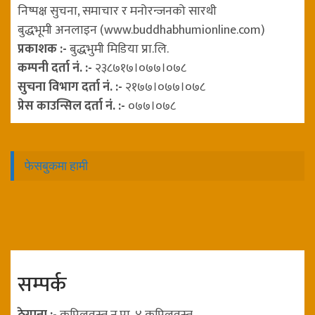
निष्पक्ष सुचना, समाचार र मनोरन्जनको सारथी
बुद्धभूमी अनलाइन (www.buddhabhumionline.com)
प्रकाशक :-
बुद्धभुमी मिडिया प्रा.लि.
कम्पनी दर्ता नं. :-
२३८७१७।०७७।०७८
सुचना विभाग दर्ता नं. :-
२१७७।०७७।०७८
प्रेस काउन्सिल दर्ता नं. :-
०७७।०७८
फेसबुकमा हामी
सम्पर्क
ठेगाना :-
कपिलवस्तु न.पा, ४ कपिलवस्तु