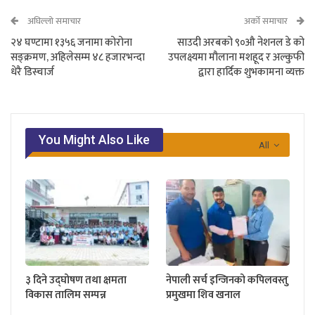
अघिल्लो समाचार
अर्को समाचार
२४ घण्टामा १३५६ जनामा कोरोना
साउदी अरबको ९०औ नेशनल डे को
सङ्क्रमण, अहिलेसम्म ४८ हजारभन्दा
उपलक्ष्यमा मौलाना मशहूद र अल्कुफी
धेरै डिस्चार्ज
द्वारा हार्दिक शुभकामना व्यक्त
You Might Also Like
All
३ दिने उद्घोषण तथा क्षमता
नेपाली सर्च इन्जिनको कपिलवस्तु
विकास तालिम सम्पन्न
प्रमुखमा शिव खनाल