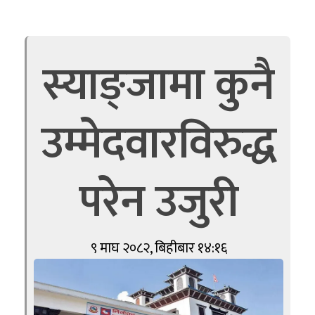
स्याङ्जामा कुनै
उम्मेदवारविरुद्ध
परेन उजुरी
९ माघ २०८२, बिहीबार १४:१६