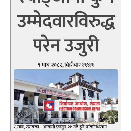
उम्मेदवारविरुद्ध
परेन उजुरी
९ माघ २०८२, बिहीबार १४:१६
८ माघ, स्याङ्जा । आगामी फागुन २१ गते हुने प्रतिनिधिसभा