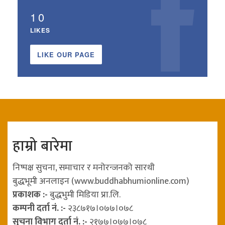
10
LIKES
LIKE OUR PAGE
हाम्रो बारेमा
निष्पक्ष सुचना, समाचार र मनोरन्जनको सारथी
बुद्धभूमी अनलाइन (www.buddhabhumionline.com)
प्रकाशक :-
बुद्धभुमी मिडिया प्रा.लि.
कम्पनी दर्ता नं. :-
२३८७१७।०७७।०७८
सुचना विभाग दर्ता नं. :-
२१७७।०७७।०७८