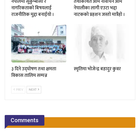
नेपालमा सुकुम्बासी र
तथाकथित आम नीर्वाचन आम
नागरिकताको बिषयलाई
नेपालीका लागी एउटा भद्दा
राजनीतिक मुद्दा बनाईयो ।
नाटकको प्रहशन जस्तो मात्रैहो ।
३ दिने उद्घोषण तथा क्षमता
स्मृतिमा भोजेन्द्र बहादुर कुवर
विकास तालिम सम्पन्न
PREV
NEXT
Comments