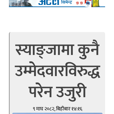
स्याङ्जामा कुनै
उम्मेदवारविरुद्ध
परेन उजुरी
९ माघ २०८२, बिहीबार १४:१६