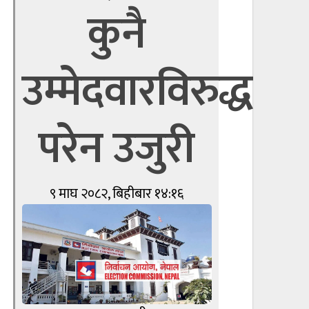
कुनै
उम्मेदवारविरुद्ध
परेन उजुरी
९ माघ २०८२, बिहीबार १४:१६