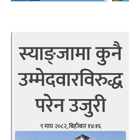
स्याङ्जामा कुनै
उम्मेदवारविरुद्ध
परेन उजुरी
९ माघ २०८२, बिहीबार १४:१६