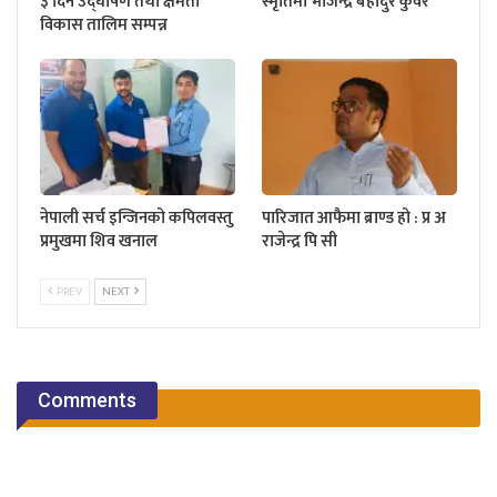
३ दिने उद्घोषण तथा क्षमता
स्मृतिमा भोजेन्द्र बहादुर कुवर
विकास तालिम सम्पन्न
नेपाली सर्च इन्जिनको कपिलवस्तु
पारिजात आफैमा ब्राण्ड हो : प्र अ
प्रमुखमा शिव खनाल
राजेन्द्र पि सी
PREV
NEXT
Comments