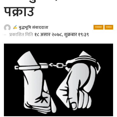
पक्राउ
बुद्धभूमि संवाददाता
समाचार
समाज
प्रकाशित मिति
१८ असार २०७८, शुक्रबार १९:३९