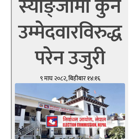
स्याङ्जामा कुनै
उम्मेदवारविरुद्ध
परेन उजुरी
९ माघ २०८२, बिहीबार १४:१६