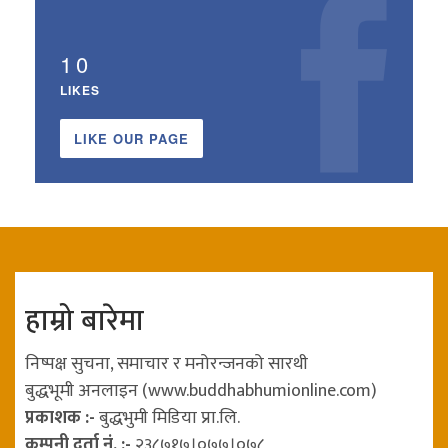
10
LIKES
LIKE OUR PAGE
हाम्रो बारेमा
निष्पक्ष सुचना, समाचार र मनोरन्जनको सारथी
बुद्धभूमी अनलाइन (www.buddhabhumionline.com)
प्रकाशक :-
बुद्धभुमी मिडिया प्रा.लि.
कम्पनी दर्ता नं. :-
२३८७१७।०७७।०७८