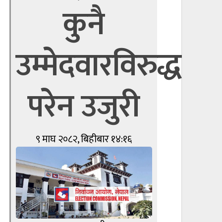
कुनै
उम्मेदवारविरुद्ध
परेन उजुरी
९ माघ २०८२, बिहीबार १४:१६