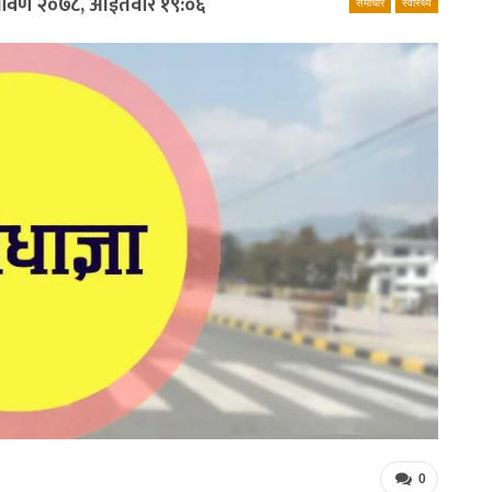
्रावण २०७८, आईतवार १९:०६
समाचार
स्वास्थ्य
0