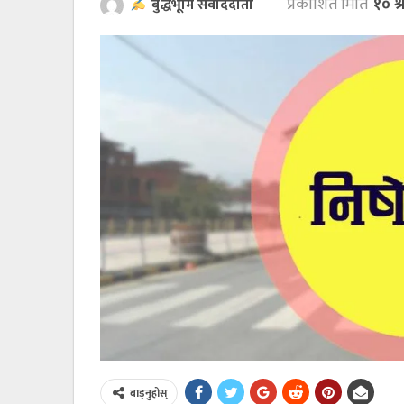
प्रकाशित मिति
१० श
बुद्धभूमि संवाददाता
बाड्नुहोस्