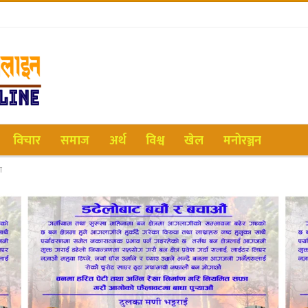
विचार
समाज
अर्थ
विश्व
खेल
मनोरञ्जन
ा