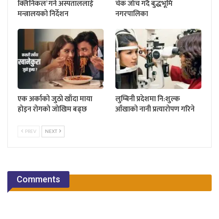
क्लिनिकल’ गर्न अस्पताललाई
चेक जाँच गर्दै बुद्धभूमि
मन्त्रालयको निर्देशन
नगरपालिका
एक अर्काको जुठो खाँदा माया
लुम्बिनी प्रदेशमा नि:शुल्क
होइन रोगको जोखिम बढ्छ
आँखाको नानी प्रत्यारोपण गरिने
PREV
NEXT
Comments