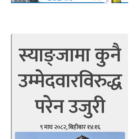
स्याङ्जामा कुनै
उम्मेदवारविरुद्ध
परेन उजुरी
९ माघ २०८२, बिहीबार १४:१६