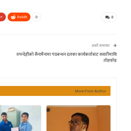
e+
ReddIt
0
अर्को समाचार
रुपन्देहीको सैनामैनामा गठबन्धन दलका कार्यकर्ताबाट सवारीमाथि
तोडफोड
More From Author