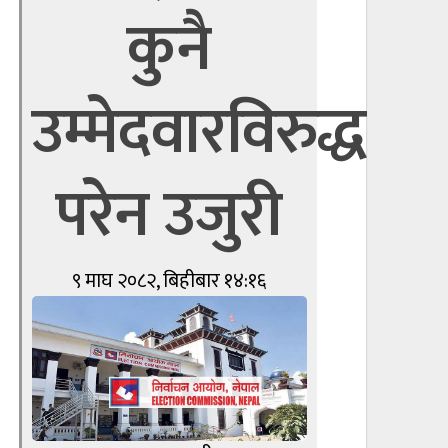
कुनै
उम्मेदवारविरुद्ध
परेन उजुरी
९ माघ २०८२, बिहीबार १४:१६