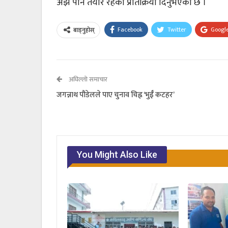
अझै पनि तयार रहेको प्रतिक्रिया दिनुभएको छ ।
Facebook
Twitter
Googl
बाड्नुहोस्
अघिल्लो समाचार
जगन्नाथ पौडेलले पाए चुनाव चिह्न ‘भुईँ कटहर’
You Might Also Like