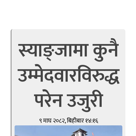
स्याङ्जामा कुनै
उम्मेदवारविरुद्ध
परेन उजुरी
९ माघ २०८२, बिहीबार १४:१६