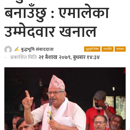
बनाउँछु : एमालेका
उम्मेदवार खनाल
बुद्धभूमि संवाददाता
बुद्धभूमि विशेष
राजनीति
समाचार
प्रकाशित मिति
२१ बैशाख २०७९, बुधबार १४:३४