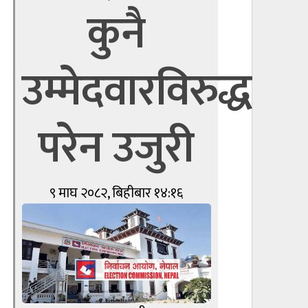
कुनै
उम्मेदवारविरुद्ध
परेन उजुरी
९ माघ २०८२, बिहीबार १४:१६