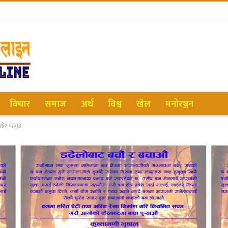
विचार
समाज
अर्थ
विश्व
खेल
मनोरञ्जन
शोर पक्राउ