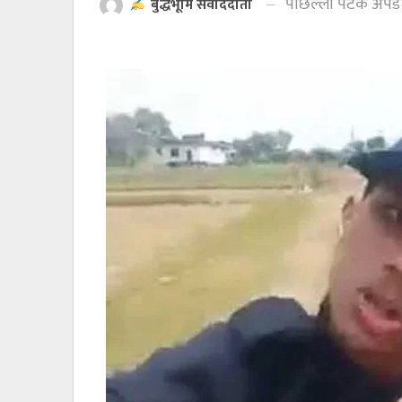
पछिल्लो पटक अपड
बुद्धभूमि संवाददाता