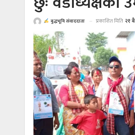
छुः वडाध्यक्षका उम
प्रकाशित मिति
२१ ब
बुद्धभूमि संवाददाता