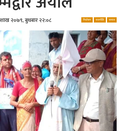
्मेद्वार अर्याल
ैशाख २०७९, बुधबार २२:०८
निर्वाचन
राजनीति
समाज