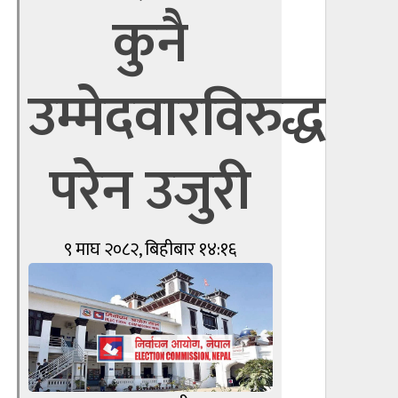
कुनै
उम्मेदवारविरुद्ध
परेन उजुरी
९ माघ २०८२, बिहीबार १४:१६