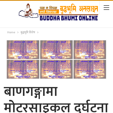
Home
बुद्धभूमि विशेष
बाणगङ्गामा
मोटरसाइकल दुर्घटना