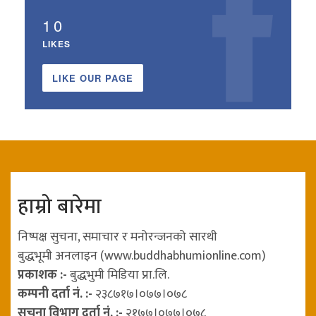
10
LIKES
LIKE OUR PAGE
हाम्रो बारेमा
निष्पक्ष सुचना, समाचार र मनोरन्जनको सारथी
बुद्धभूमी अनलाइन (www.buddhabhumionline.com)
प्रकाशक :-
बुद्धभुमी मिडिया प्रा.लि.
कम्पनी दर्ता नं. :-
२३८७१७।०७७।०७८
सुचना विभाग दर्ता नं. :-
२१७७।०७७।०७८