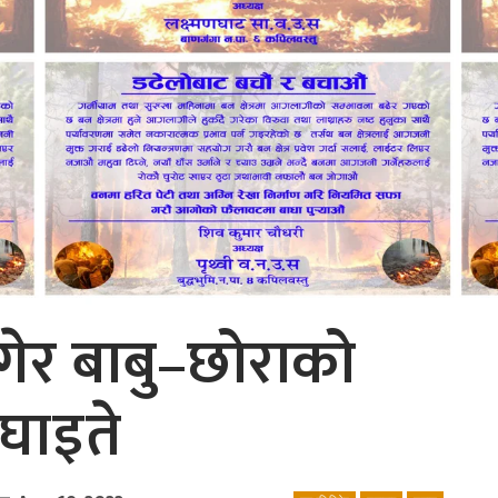
ागेर बाबु–छोराको
घाइते