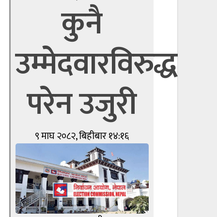
कुनै
उम्मेदवारविरुद्ध
परेन उजुरी
९ माघ २०८२, बिहीबार १४:१६