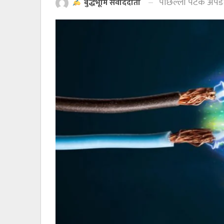
पछिल्लो पटक अपड
बुद्धभूमि संवाददाता