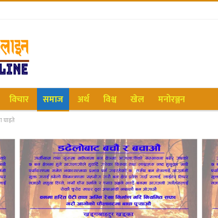
विचार
समाज
अर्थ
विश्व
खेल
मनोरञ्जन
ा घाइते