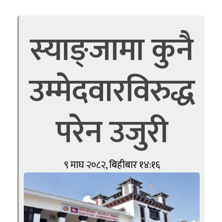
स्याङ्जामा कुनै
उम्मेदवारविरुद्ध
परेन उजुरी
९ माघ २०८२, बिहीबार १४:१६