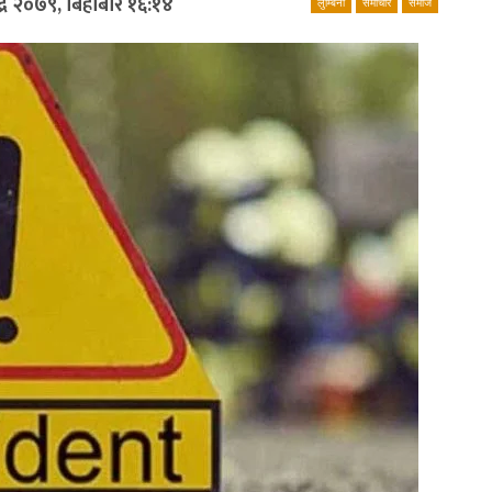
द्र २०७९, बिहीबार १६:१४
लुम्बिनी
समाचार
समाज