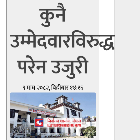
कुनै
उम्मेदवारविरुद्ध
परेन उजुरी
९ माघ २०८२, बिहीबार १४:१६