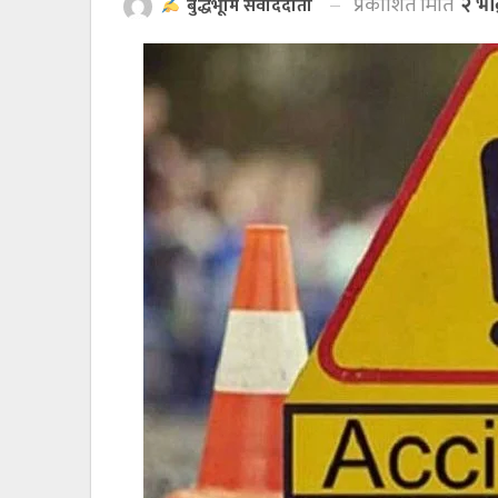
प्रकाशित मिति
२ भा
बुद्धभूमि संवाददाता